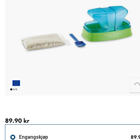
Loading...
nåværende pris 89.90 kr
89.90 kr
89.
Engangskjøp