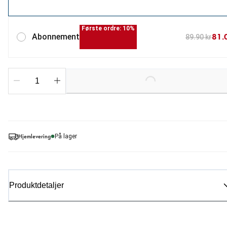
Første ordre: 10%
81.
Abonnement
89.90 kr
Loading...
Hjemlevering
På lager
Produktdetaljer