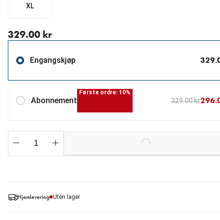
XL
nåværende pris 329.00 kr
329.00 kr
329.
Engangskjøp
Første ordre: 10%
296.
Abonnement
329.00 kr
Loading...
Hjemlevering
Uten lager