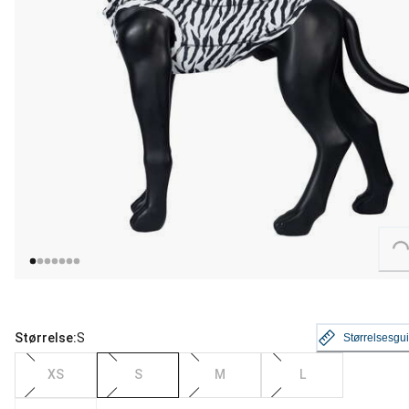
Loading...
Størrelse:
S
Størrelsesgu
XS
S
M
L