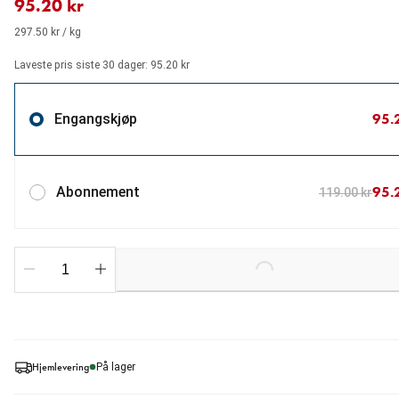
95.20 kr
297.50 kr / kg
Laveste pris siste 30 dager: 95.20 kr
95.
Engangskjøp
95.
Abonnement
119.00 kr
Loading...
Hjemlevering
På lager