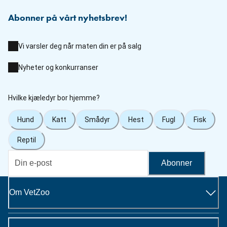
Abonner på vårt nyhetsbrev!
Vi varsler deg når maten din er på salg
Nyheter og konkurranser
Hvilke kjæledyr bor hjemme?
Hund
Katt
Smådyr
Hest
Fugl
Fisk
Reptil
Abonner
Om VetZoo