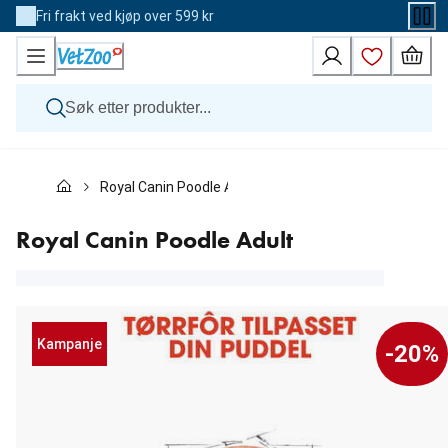
Skip
Fri frakt ved kjøp over 599 kr
to
Content
Hund
Royal Canin Poodle Adult
Katt
Veterinærfôr
Andre dyr
Royal Canin Poodle Adult
Merker
Nyheter
Kampanje
Kampanje
-20%