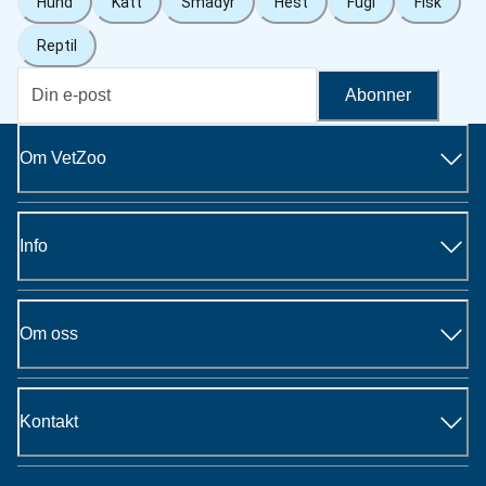
Hund
Katt
Smådyr
Hest
Fugl
Fisk
Reptil
Abonner
Om VetZoo
Info
Om oss
Kontakt