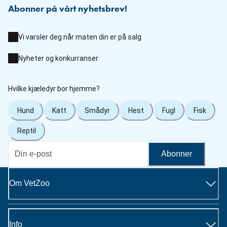
Abonner på vårt nyhetsbrev!
Vi varsler deg når maten din er på salg
Nyheter og konkurranser
Hvilke kjæledyr bor hjemme?
Hund
Katt
Smådyr
Hest
Fugl
Fisk
Reptil
Abonner
Om VetZoo
Info