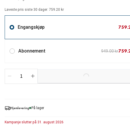
Laveste pris siste 30 dager: 759.20 kr
759.
Engangskjøp
759.
Abonnement
949.00 kr
Loading...
Hjemlevering
På lager
Kampanje
slutter på
31. august 2026