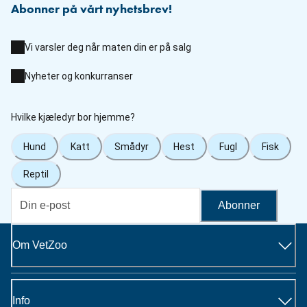
Abonner på vårt nyhetsbrev!
Vi varsler deg når maten din er på salg
Nyheter og konkurranser
Hvilke kjæledyr bor hjemme?
Hund
Katt
Smådyr
Hest
Fugl
Fisk
Reptil
Abonner
Om VetZoo
Info