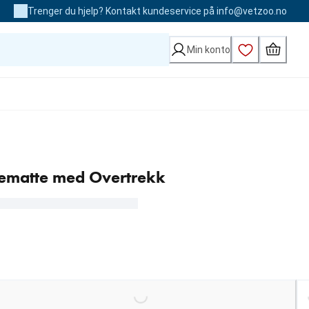
Trenger du hjelp? Kontakt kundeservice på info@vetzoo.no
Min konto
ematte med Overtrekk
kr
Loading...
Loading.