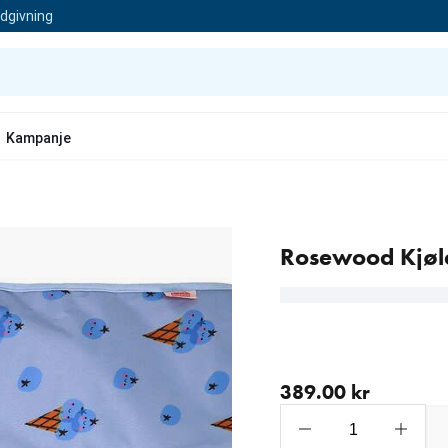
ådgivning
Kampanje
Rosewood Kjøl
nåværende pris 389.00 
389.00 kr