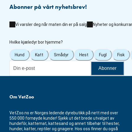
Abonner på vårt nyhetsbrev!
Vi varsler deg når maten din er på salg
Nyheter og konkurra
Hvilke kjæledyr bor hjemme?
Hund
Katt
Smådyr
Hest
Fugl
Fisk
Abonner
Om VetZoo
VetZoo.no er Norges ledende dyrebutikk på nett med over
550 000 fornøyde kunder! Sjekk ut det brede utvalget av
hundefôr, kattemat, kattesand og annet tilbehør til hester,
hunder, katter, reptiler og gnagere. Hos oss finner du også