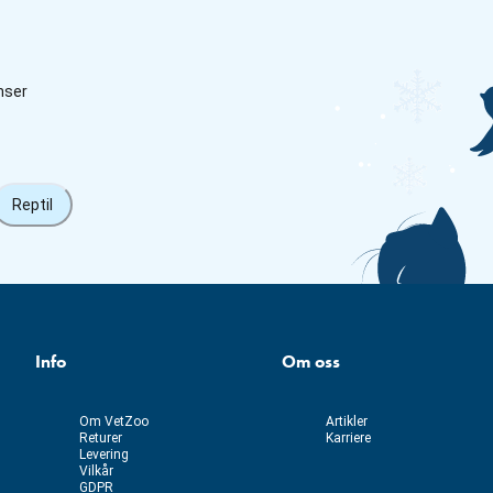
nser
Reptil
Info
Om oss
Om VetZoo
Artikler
Returer
Karriere
Levering
Vilkår
GDPR