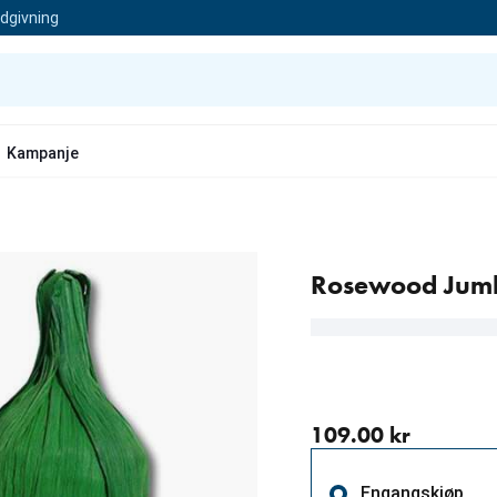
ådgivning
Kampanje
Rosewood Jumbo
nåværende pris 109.00 
109.00 kr
Engangskjøp