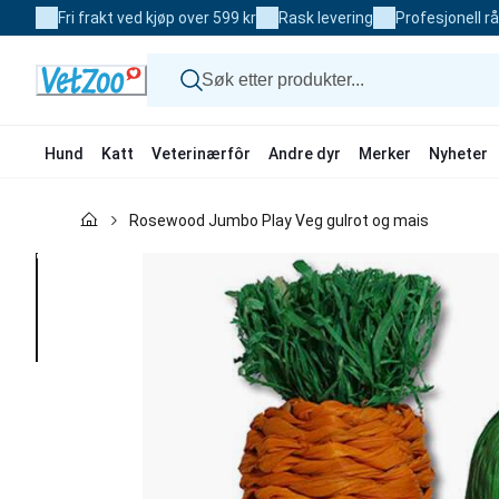
Skip
Fri frakt ved kjøp over 599 kr
Rask levering
Profesjonell r
to
Content
Hund
Katt
Veterinærfôr
Andre dyr
Merker
Nyheter
Hund
Rosewood Jumbo Play Veg gulrot og mais
Katt
Veterinærfôr
Andre dyr
Merker
Nyheter
Kampanje