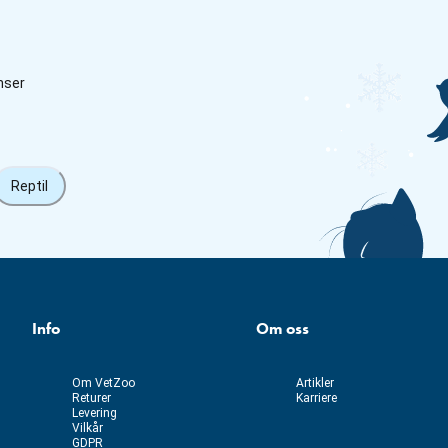
nser
Reptil
Info
Om oss
Om VetZoo
Artikler
Returer
Karriere
Levering
Vilkår
GDPR