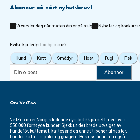
Abonner på vårt nyhetsbrev!
Vi varsler deg når maten din er på salg
Nyheter og konkurra
Hvilke kjæledyr bor hjemme?
Hund
Katt
Smådyr
Hest
Fugl
Fisk
Abonner
Om VetZoo
VetZoo.no er Norges ledende dyrebutikk på nett med over
550 000 fornøyde kunder! Sjekk ut det brede utvalget av
hundefôr, kattemat, kattesand og annet tilbehør til hester,
hunder, katter, reptiler og gnagere. Hos oss finner du også