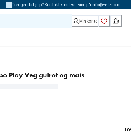
Trenger du hjelp? Kontakt kundeservice på info@vetzoo.no
Min konto
 Play Veg gulrot og mais
kr
10