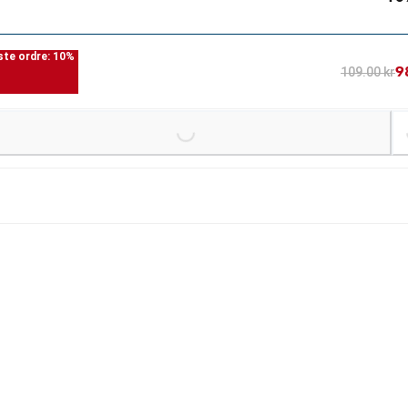
ste ordre: 10%
9
109.00 kr
Loading...
Lo