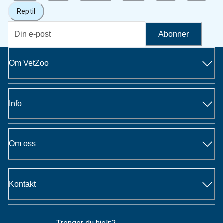
Reptil
Abonner
Om VetZoo
Info
Om oss
Kontakt
Trenger du hjelp?