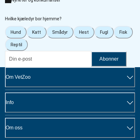
Hvilke kjæledyr bor hjemme?
Hund
Katt
Smådyr
Hest
Fugl
Fisk
Reptil
Abonner
Om VetZoo
Info
Om oss