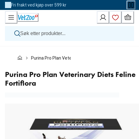
Skip
Fri frakt ved kjøp over 599 kr
to
Content
Hund
Purina Pro Plan Veterinary Diets Feline Fortiflora
Katt
Veterinærfôr
Andre dyr
Purina Pro Plan Veterinary Diets Feline
Merker
Fortiflora
Nyheter
Kampanje