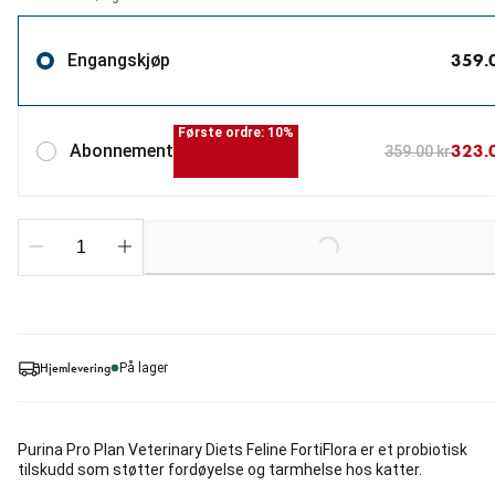
359.
Engangskjøp
Første ordre: 10%
323.
Abonnement
359.00 kr
Loading...
Hjemlevering
På lager
Purina Pro Plan Veterinary Diets Feline FortiFlora er et probiotisk
tilskudd som støtter fordøyelse og tarmhelse hos katter.