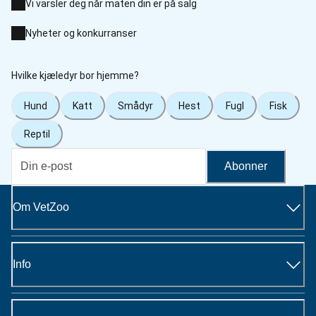
Vi varsler deg når maten din er på salg
Nyheter og konkurranser
Hvilke kjæledyr bor hjemme?
Hund
Katt
Smådyr
Hest
Fugl
Fisk
Reptil
Abonner
Om VetZoo
Info