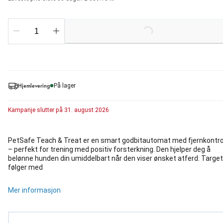
Loading...
Hjemlevering
På lager
Kampanje
slutter på
31. august 2026
PetSafe Teach & Treat er en smart godbitautomat med fjernkontro
– perfekt for trening med positiv forsterkning. Den hjelper deg å
belønne hunden din umiddelbart når den viser ønsket atferd. Target
følger med
Mer informasjon