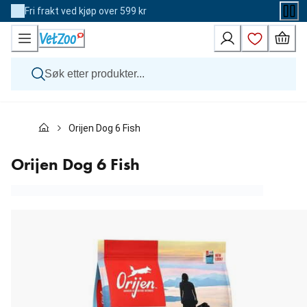
Skip
Fri frakt ved kjøp over 599 kr
to
Content
Hund
Orijen Dog 6 Fish
Katt
Veterinærfôr
Andre dyr
Orijen Dog 6 Fish
Merker
Nyheter
Kampanje