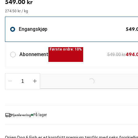
549.00 kr
274.50 kr / kg
549.
Engangskjøp
Første ordre: 10%
494.
Abonnement
549.00 kr
Loading...
Hjemlevering
På lager
Orijen Dog 6 Fish er et kornfritt premium tørrfôr med seks forskjelli