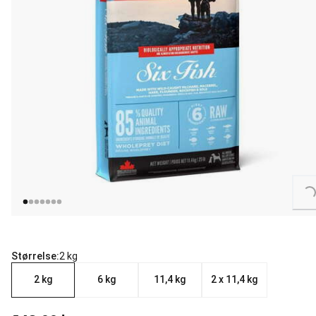
Loading...
Størrelse:
2 kg
2 kg
6 kg
11,4 kg
2 x 11,4 kg
nåværende pris 549.00 kr