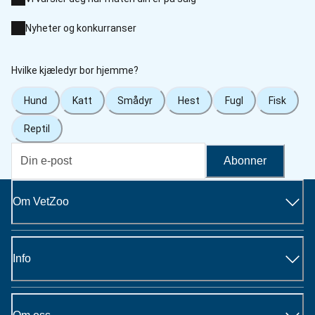
Nyheter og konkurranser
Hvilke kjæledyr bor hjemme?
Hund
Katt
Smådyr
Hest
Fugl
Fisk
Reptil
Abonner
Om VetZoo
Info