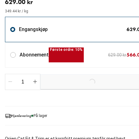
629.00 kr
349.44 kr / kg
629.
Engangskjøp
Første ordre: 10%
566.
Abonnement
629.00 kr
Loading...
Hjemlevering
På lager
Orijen Cat Fit & Trim er et kornfritt premium tørrfôr med høyt