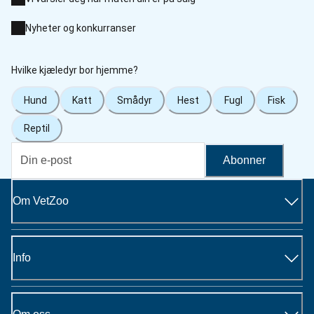
Nyheter og konkurranser
Hvilke kjæledyr bor hjemme?
Hund
Katt
Smådyr
Hest
Fugl
Fisk
Reptil
Abonner
Om VetZoo
Info