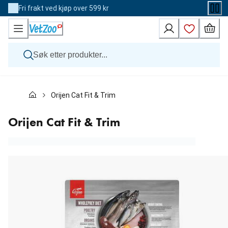
Skip
Fri frakt ved kjøp over 599 kr
to
Content
Hund
Orijen Cat Fit & Trim
Katt
Veterinærfôr
Andre dyr
Orijen Cat Fit & Trim
Merker
Nyheter
Kampanje