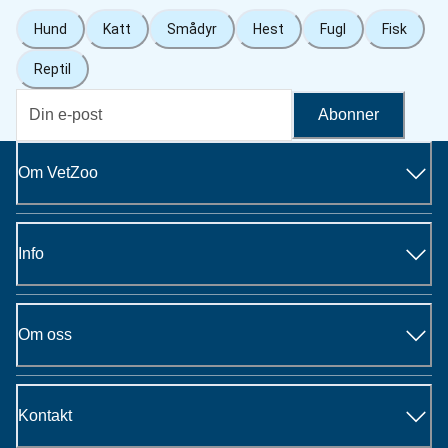
Hund
Katt
Smådyr
Hest
Fugl
Fisk
Reptil
Abonner
Om VetZoo
Info
Om oss
Kontakt