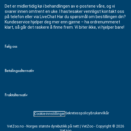
Det er midlertidig kø i behandlingen av e-postene våre, og vi
svarer innen omtrent en uke. I hastesaker vennligst kontakt oss
på telefon eller via LiveChat Har du spørsmål om bestillingen din?
Kundeservice hjelper deg mer enn gjerne – ha ordrenummeret
klart, så går det raskere å finne frem. Vi biter ikke, vi hjelper bare!
Følg oss
Betalingsalternativ
Fraktalternativ
Sekretesspolicy
Brukervilkår
Cookie-innstillinger
VetZoo.no - Norges største dyrebutikk på nett | VetZoo - Copyright © 2026
Vetzoo