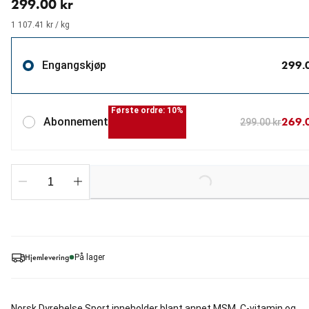
299.00 kr
1 107.41 kr / kg
299.
Engangskjøp
Første ordre: 10%
269.
Abonnement
299.00 kr
Loading...
Hjemlevering
På lager
Norsk Dyrehelse Sport inneholder blant annet MSM, C-vitamin og