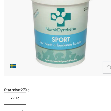
Loading...
Størrelse:
270 g
270 g
nåværende pris 299.00 kr