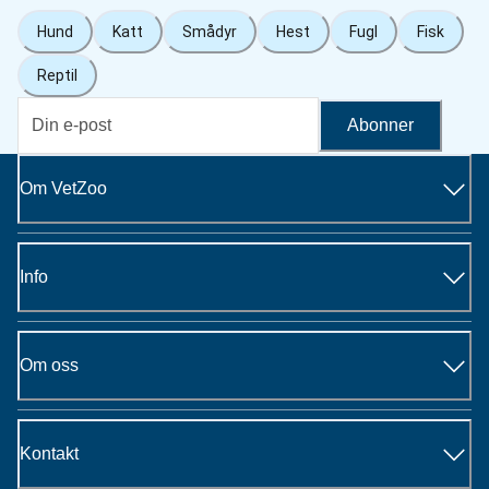
Hund
Katt
Smådyr
Hest
Fugl
Fisk
Reptil
Abonner
Om VetZoo
Info
Om oss
Kontakt