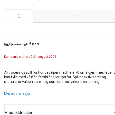
Loading...
Hjemlevering
På lager
Kampanje
slutter på
31. august 2026
Aktiviseringsspill for hundevalper med hele 70 små gjemmesteder 
kan fylle med våtfôr, ferskfôr eller tørrfôr. Spillet aktiviserer og
stimulerer valpen samtidig som det motvirker overspising
Mer informasjon
Produktdetaljer