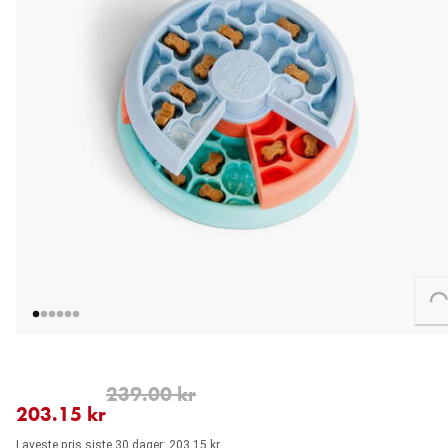
Loading...
nåværende pris 203.15 kr
opprinnelig pris 239.00 kr
239.00 kr
203.15 kr
Laveste pris siste 30 dager: 203.15 kr