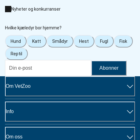
Nyheter og konkurranser
Hvilke kjæledyr bor hjemme?
Hund
Katt
Smådyr
Hest
Fugl
Fisk
Reptil
Abonner
Om VetZoo
Info
Om oss