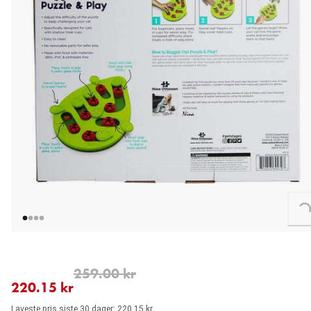
Loading...
nåværende pris 220.15 kr
opprinnelig pris 259.00 kr
259.00 kr
220.15 kr
Laveste pris siste 30 dager: 220.15 kr