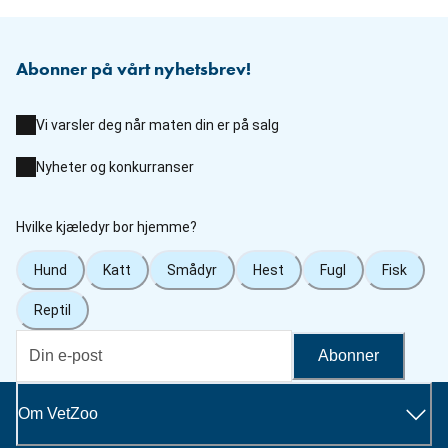
Abonner på vårt nyhetsbrev!
Vi varsler deg når maten din er på salg
Nyheter og konkurranser
Hvilke kjæledyr bor hjemme?
Hund
Katt
Smådyr
Hest
Fugl
Fisk
Reptil
Abonner
Om VetZoo