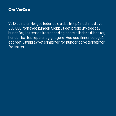
Om VetZoo
VetZoo.no er Norges ledende dyrebutikk på nett med over
550 000 fornøyde kunder! Sjekk ut det brede utvalget av
hundefôr, kattemat, kattesand og annet tilbehør til hester,
hunder, katter, reptiler og gnagere. Hos oss finner du også
et bredt utvalg av veterinærfôr for hunder og veterinærfôr
for katter.