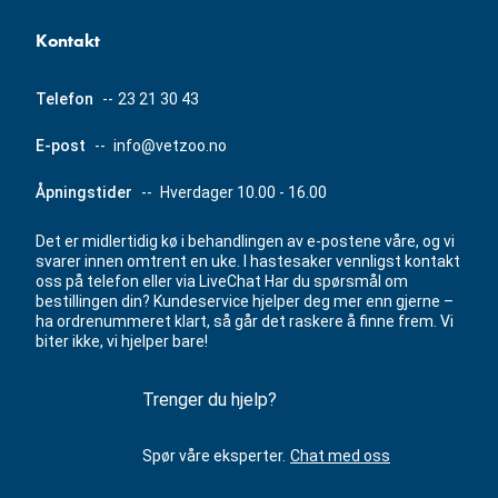
Kontakt
Telefon
--
23 21 30 43
E-post
--
info@vetzoo.no
Åpningstider
--
Hverdager 10.00 - 16.00
Det er midlertidig kø i behandlingen av e-postene våre, og vi
svarer innen omtrent en uke. I hastesaker vennligst kontakt
oss på telefon eller via LiveChat Har du spørsmål om
bestillingen din? Kundeservice hjelper deg mer enn gjerne –
ha ordrenummeret klart, så går det raskere å finne frem. Vi
biter ikke, vi hjelper bare!
Trenger du hjelp?
Spør våre eksperter.
Chat med oss