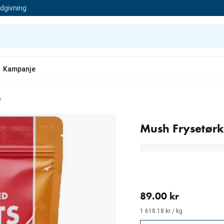
ådgivning
Kampanje
e
Mush Frysetørk
nåværende pris 89.00 kr
89.00 kr
1 618.18 kr / kg