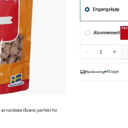
Engangskjøp
Før
Abonnement
Hjemlevering
På lager
av nordiske råvarer, perfekt for