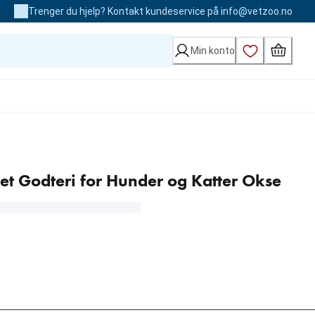
Trenger du hjelp? Kontakt kundeservice på info@vetzoo.no
Min konto
et Godteri for Hunder og Katter Okse