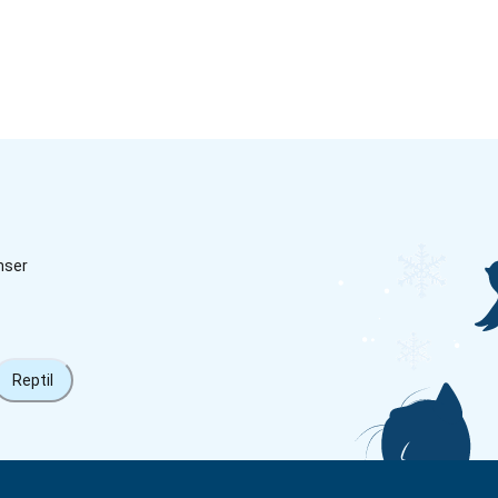
nser
Reptil