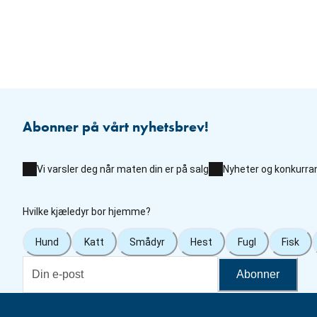
Abonner på vårt nyhetsbrev!
Vi varsler deg når maten din er på salg
Nyheter og konkurra
Hvilke kjæledyr bor hjemme?
Hund
Katt
Smådyr
Hest
Fugl
Fisk
Abonner