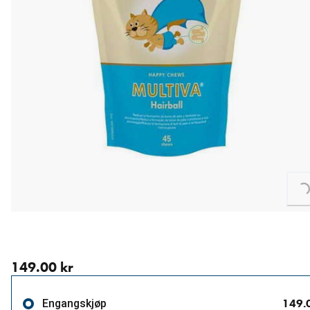
Loading...
nåværende pris 149.00 kr
149.00 kr
149.
Engangskjøp