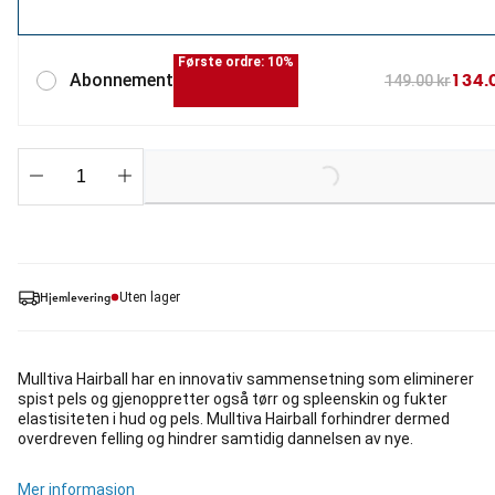
Første ordre: 10%
134.
Abonnement
149.00 kr
Loading...
Hjemlevering
Uten lager
Mulltiva Hairball har en innovativ sammensetning som eliminerer
spist pels og gjenoppretter også tørr og spleenskin og fukter
elastisiteten i hud og pels. Mulltiva Hairball forhindrer dermed
overdreven felling og hindrer samtidig dannelsen av nye.
Mer informasjon