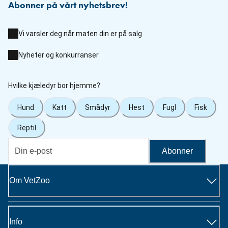
Abonner på vårt nyhetsbrev!
Vi varsler deg når maten din er på salg
Nyheter og konkurranser
Hvilke kjæledyr bor hjemme?
Hund
Katt
Smådyr
Hest
Fugl
Fisk
Reptil
Abonner
Om VetZoo
Info