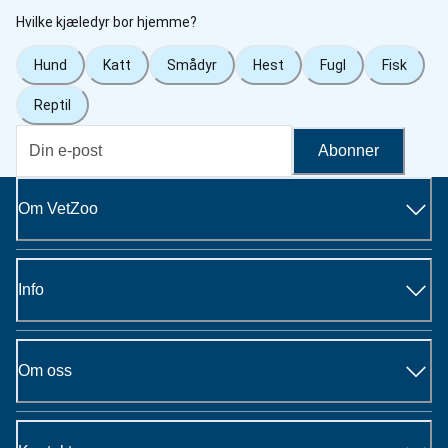
Hvilke kjæledyr bor hjemme?
Hund
Katt
Smådyr
Hest
Fugl
Fisk
Reptil
Abonner
Om VetZoo
Info
Om oss