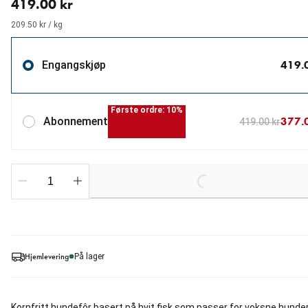
419.00 kr
209.50 kr / kg
419.
Engangskjøp
Første ordre: 10%
377.
Abonnement
419.00 kr
Loading...
Hjemlevering
På lager
Kornfritt hundefôr basert på hvit fisk som passer for voksne hunde