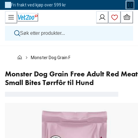
Skip
Fri frakt ved kjøp over 599 kr
to
Content
Hund
Monster Dog Grain Free Adult Red Meat Small Bites Tør
Katt
Veterinærfôr
Andre dyr
Monster Dog Grain Free Adult Red Meat
Merker
Small Bites Tørrfôr til Hund
Nyheter
Kampanje