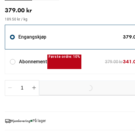
nåværende pris 379.00 kr
379.00 kr
189.50 kr / kg
379.
Engangskjøp
Første ordre: 10%
341.
Abonnement
379.00 kr
Loading...
Hjemlevering
På lager