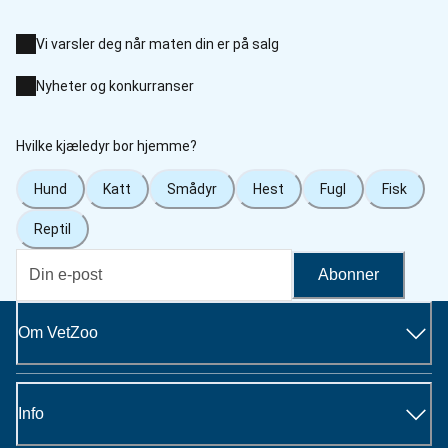
Vi varsler deg når maten din er på salg
Nyheter og konkurranser
Hvilke kjæledyr bor hjemme?
Hund
Katt
Smådyr
Hest
Fugl
Fisk
Reptil
Abonner
Om VetZoo
Info