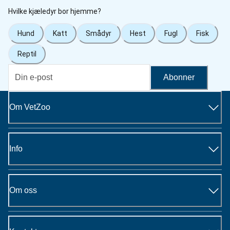
Hvilke kjæledyr bor hjemme?
Hund
Katt
Smådyr
Hest
Fugl
Fisk
Reptil
Abonner
Om VetZoo
Info
Om oss