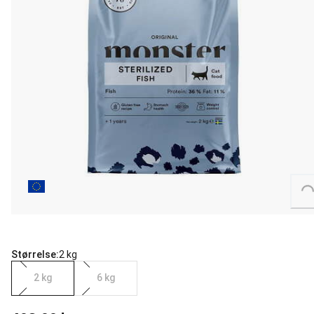
Loading...
Størrelse:
2 kg
2 kg
6 kg
nåværende pris 409.00 kr