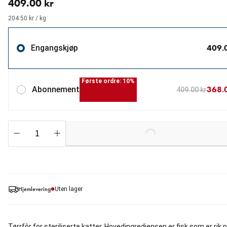
409.00 kr
204.50 kr / kg
409.
Engangskjøp
Første ordre: 10%
368.
Abonnement
409.00 kr
Loading...
Hjemlevering
Uten lager
Tørrfôr for steriliserte katter. Hovedingrediensen er fisk som er rik 