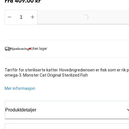
Fra 409.00 kr
Loading...
Hjemlevering
Uten lager
Tørrfôr for steriliserte katter. Hovedingrediensen er fisk som er rik 
omega-3. Monster Cat Original Sterilized Fish
Mer informasjon
Produktdetaljer