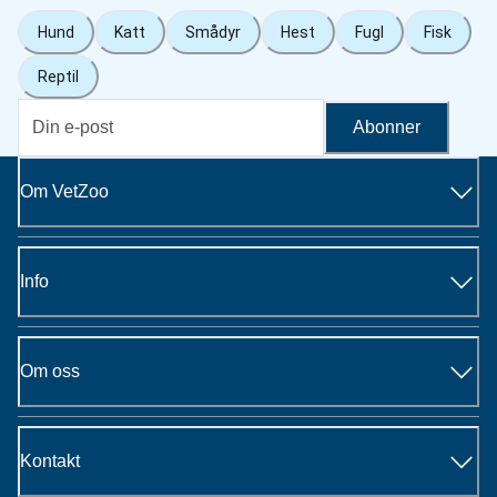
Hund
Katt
Smådyr
Hest
Fugl
Fisk
Reptil
Abonner
Om VetZoo
Info
Om oss
Kontakt