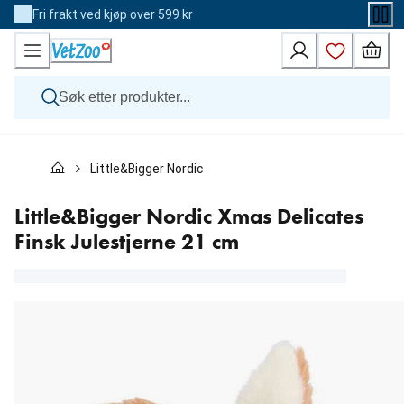
Skip
Fri frakt ved kjøp over 599 kr
to
Content
Hund
Little&Bigger Nordic Xmas Delicates Finsk Julestjerne
Katt
Veterinærfôr
Andre dyr
Little&Bigger Nordic Xmas Delicates
Merker
Finsk Julestjerne 21 cm
Nyheter
Kampanje