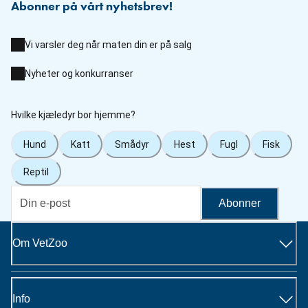
Abonner på vårt nyhetsbrev!
Vi varsler deg når maten din er på salg
Nyheter og konkurranser
Hvilke kjæledyr bor hjemme?
Hund
Katt
Smådyr
Hest
Fugl
Fisk
Reptil
Abonner
Om VetZoo
Info