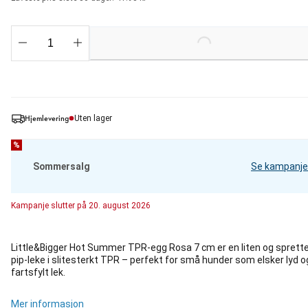
Loading...
Hjemlevering
Uten lager
%
Sommersalg
Se kampanje
Kampanje
slutter på
20. august 2026
Little&Bigger Hot Summer TPR-egg Rosa 7 cm er en liten og sprett
pip-leke i slitesterkt TPR – perfekt for små hunder som elsker lyd o
fartsfylt lek.
Mer informasjon