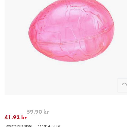
Loading...
nåværende pris 41.93 kr
opprinnelig pris 59.90 kr
59.90 kr
41.93 kr
Laveste pris siste 30 dager: 41.93 kr