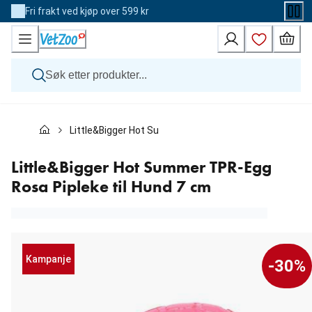
Skip
Fri frakt ved kjøp over 599 kr
to
Content
Hund
Little&Bigger Hot Summer TPR-Egg Rosa Pipleke til H
Katt
Veterinærfôr
Andre dyr
Little&Bigger Hot Summer TPR-Egg
Merker
Rosa Pipleke til Hund 7 cm
Nyheter
Kampanje
Kampanje
-30%