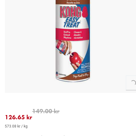
Loading...
nåværende pris 126.65 kr
opprinnelig pris 149.00 kr
149.00 kr
126.65 kr
573.08 kr / kg