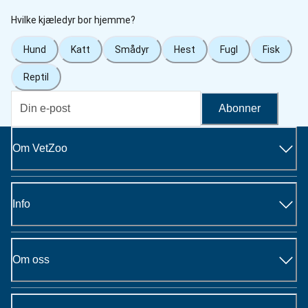
Hvilke kjæledyr bor hjemme?
Hund
Katt
Smådyr
Hest
Fugl
Fisk
Reptil
Abonner
Om VetZoo
Info
Om oss