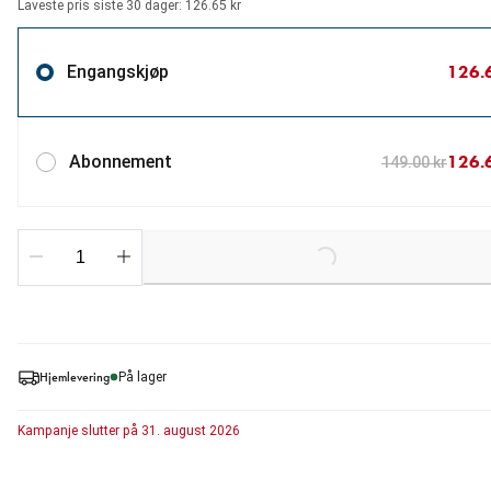
Laveste pris siste 30 dager: 126.65 kr
126.
Engangskjøp
126.
Abonnement
149.00 kr
Loading...
Hjemlevering
På lager
Kampanje
slutter på
31. august 2026