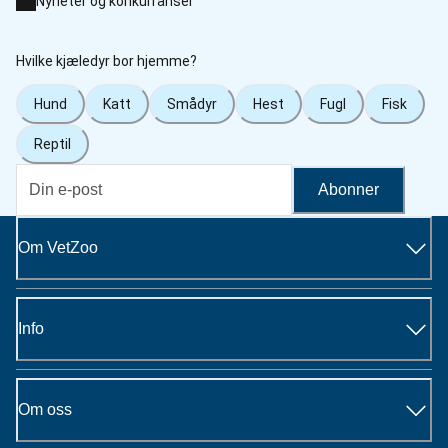
Nyheter og konkurranser
Hvilke kjæledyr bor hjemme?
Hund
Katt
Smådyr
Hest
Fugl
Fisk
Reptil
Abonner
Om VetZoo
Info
Om oss