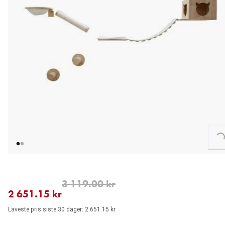
Loading...
nåværende pris 2 651.15 kr
opprinnelig pris 3 119.00 kr
3 119.00 kr
2 651.15 kr
Laveste pris siste 30 dager: 2 651.15 kr