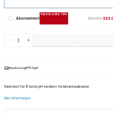
Første ordre: 10%
233.
Abonnement
259.00 kr
Loading...
Hjemlevering
På lager
Vanntest for å teste pH-verdien i ferskvannsakvarier
Mer informasjon