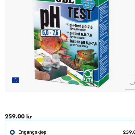
Loa
nåværende pris 259.00 kr
259.00 kr
259.
Engangskjøp