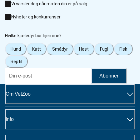
Vi varsler deg når maten din er på salg
Nyheter og konkurranser
Hvilke kjæledyr bor hjemme?
Hund
Katt
Smådyr
Hest
Fugl
Fisk
Reptil
Abonner
Om VetZoo
Info