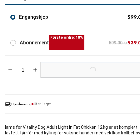
599.
Engangskjøp
Første ordre: 10%
539.
Abonnement
599.00 kr
Loading...
Hjemlevering
Uten lager
Iams for Vitality Dog Adult Light in Fat Chicken 12 kg er et komplett
lavfett tørrfôr med kylling for voksne hunder med vektkontrollbehov