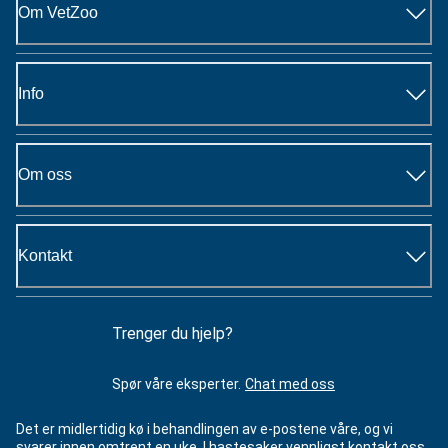
Om VetZoo
Info
Om oss
Kontakt
Trenger du hjelp?
Spør våre eksperter.
Chat med oss
Det er midlertidig kø i behandlingen av e-postene våre, og vi
svarer innen omtrent en uke. I hastesaker vennligst kontakt oss