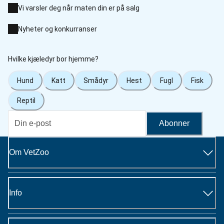
Vi varsler deg når maten din er på salg
Nyheter og konkurranser
Hvilke kjæledyr bor hjemme?
Hund
Katt
Smådyr
Hest
Fugl
Fisk
Reptil
Abonner
Om VetZoo
Info