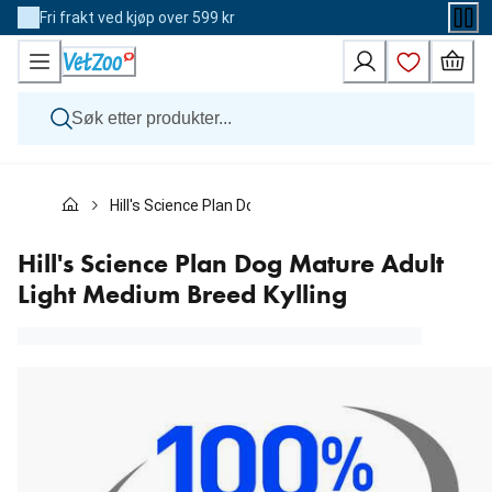
Skip
Fri frakt ved kjøp over 599 kr
to
Content
Hund
Hill's Science Plan Dog Mature Adult Light Medium Bree
Katt
Veterinærfôr
Andre dyr
Hill's Science Plan Dog Mature Adult
Merker
Light Medium Breed Kylling
Nyheter
Kampanje