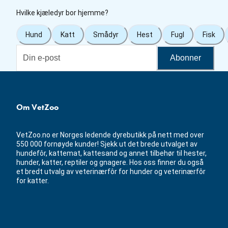
Hvilke kjæledyr bor hjemme?
Hund
Katt
Smådyr
Hest
Fugl
Fisk
Abonner
Om VetZoo
VetZoo.no er Norges ledende dyrebutikk på nett med over
550 000 fornøyde kunder! Sjekk ut det brede utvalget av
hundefôr, kattemat, kattesand og annet tilbehør til hester,
hunder, katter, reptiler og gnagere. Hos oss finner du også
et bredt utvalg av veterinærfôr for hunder og veterinærfôr
for katter.