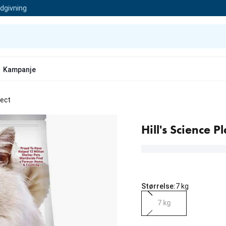
ådgivning
Kampanje
sect
Hill's Science 
Størrelse:
7 kg
7 kg
nåværende pris 1 099.00