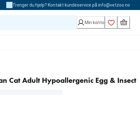
Trenger du hjelp? Kontakt kundeservice på info@vetzoo.no
Min konto
Plan Cat Adult Hypoallergenic Egg & Insect
 kr