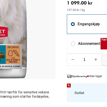
1 099.00 kr
157.00 kr / kg
Engangskjøp
Før
Abonnement
Hjemlevering
Uten lager
%
fritt tørrfôr for sensitive voksne
Outlet
ernæring som støtter fordøyelse,