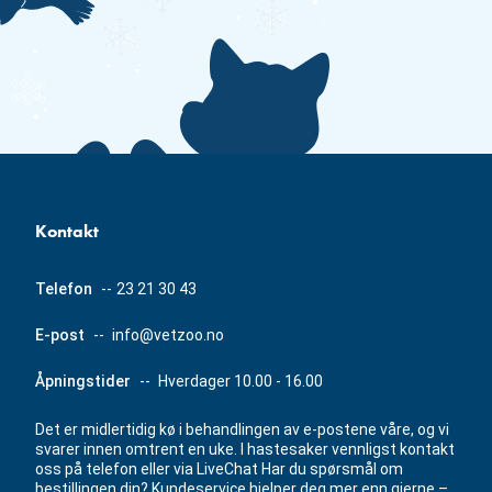
Kontakt
Telefon
--
23 21 30 43
E-post
--
info@vetzoo.no
Åpningstider
--
Hverdager 10.00 - 16.00
Det er midlertidig kø i behandlingen av e-postene våre, og vi
svarer innen omtrent en uke. I hastesaker vennligst kontakt
oss på telefon eller via LiveChat Har du spørsmål om
bestillingen din? Kundeservice hjelper deg mer enn gjerne –