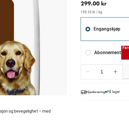
299.00 kr
199.33 kr / kg
Engangskjøp
Før
Abonnement
Hjemlevering
På lager
nksjon og bevegelighet – med