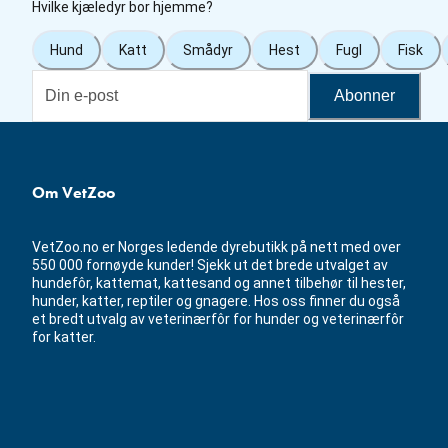
Hvilke kjæledyr bor hjemme?
Hund
Katt
Smådyr
Hest
Fugl
Fisk
Abonner
Om VetZoo
VetZoo.no er Norges ledende dyrebutikk på nett med over
550 000 fornøyde kunder! Sjekk ut det brede utvalget av
hundefôr, kattemat, kattesand og annet tilbehør til hester,
hunder, katter, reptiler og gnagere. Hos oss finner du også
et bredt utvalg av veterinærfôr for hunder og veterinærfôr
for katter.