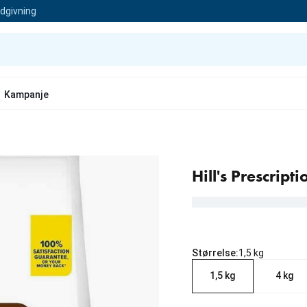
ådgivning
Kampanje
Hill's Prescrip
Størrelse:
1,5 kg
1,5 kg
4 kg
nåværende pris 299.00 