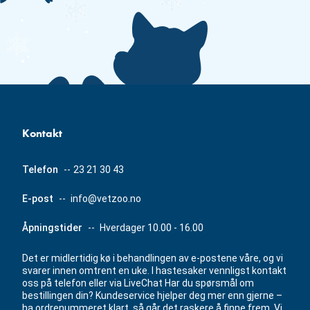
Kontakt
Telefon
--
23 21 30 43
E-post
--
info@vetzoo.no
Åpningstider
--
Hverdager 10.00 - 16.00
Det er midlertidig kø i behandlingen av e-postene våre, og vi
svarer innen omtrent en uke. I hastesaker vennligst kontakt
oss på telefon eller via LiveChat Har du spørsmål om
bestillingen din? Kundeservice hjelper deg mer enn gjerne –
ha ordrenummeret klart, så går det raskere å finne frem. Vi