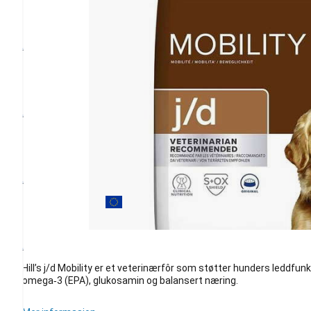
Hill’s j/d Mobility er et veterinærfôr som støtter hunders leddfu
omega‑3 (EPA), glukosamin og balansert næring.