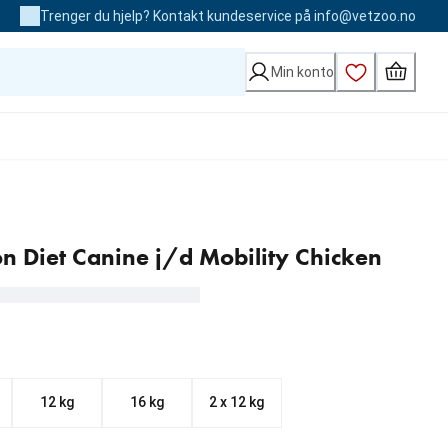
Trenger du hjelp? Kontakt kundeservice på info@vetzoo.no
Min konto
tion Diet Canine j/d Mobility Chicken
12 kg
16 kg
2 x 12 kg
kr