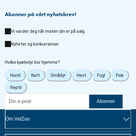
Abonner på vårt nyhetsbrev!
Vi varsler deg når maten din er på salg
Nyheter og konkurranser
Hvilke kjæledyr bor hjemme?
Hund
Katt
Smådyr
Hest
Fugl
Fisk
Reptil
Abonner
Om VetZoo