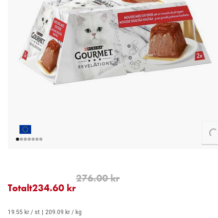
Loading...
12 stk for 234.60 kr (19.55 kr / stk). Opprinnelig pris: 276.00 kr
276.00 kr
Totalt
234.60 kr
19.55 kr / st
|
209.09 kr / kg