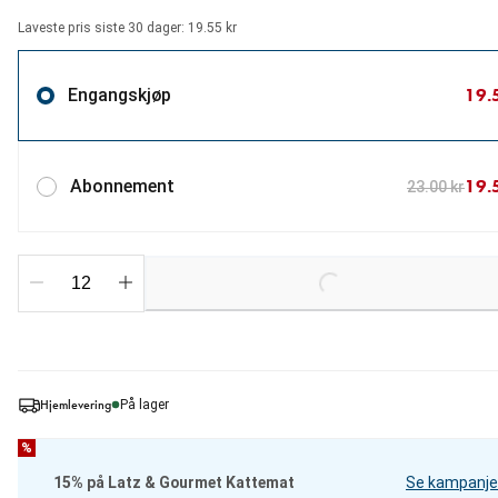
Laveste pris siste 30 dager: 19.55 kr
19.
Engangskjøp
19.
Abonnement
23.00 kr
Loading...
Hjemlevering
På lager
%
15% på Latz & Gourmet Kattemat
Se kampanje