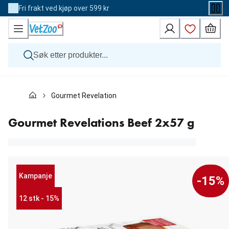
Skip
Fri frakt ved kjøp over 599 kr
to
Content
Hund
Gourmet Revelations Beef 2x57 g
Katt
Veterinærfôr
Andre dyr
Gourmet Revelations Beef 2x57 g
Merker
Nyheter
Kampanje
Kampanje
-15%
12 stk - 15%