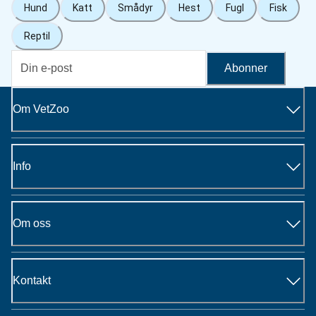
Hund
Katt
Smådyr
Hest
Fugl
Fisk
Reptil
Abonner
Om VetZoo
Info
Om oss
Kontakt