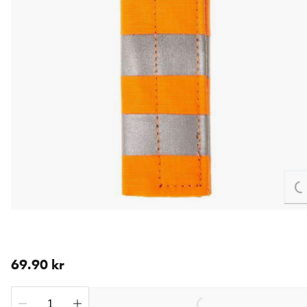
L
nåværende pris 69.90 kr
69.90 kr