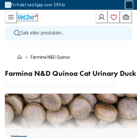
Skip
Fri frakt ved kjøp over 599 kr
to
Content
Hund
Farmina N&D Quinoa Cat Urinary Duck
Katt
Veterinærfôr
Andre dyr
Farmina N&D Quinoa Cat Urinary Duck
Merker
Nyheter
Kampanje