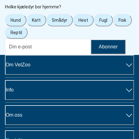
Hvilke kjæledyr bor hjemme?
Hund
Katt
Smådyr
Hest
Fugl
Fisk
Reptil
Abonner
Om VetZoo
Info
Om oss