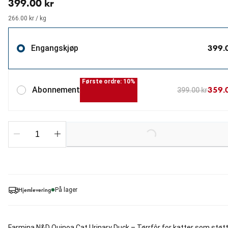
399.00 kr
266.00 kr / kg
399.
Engangskjøp
Første ordre: 10%
359.
Abonnement
399.00 kr
Loading...
Hjemlevering
På lager
Farmina N&D Quinoa Cat Urinary Duck – Tørrfôr for katter som støt