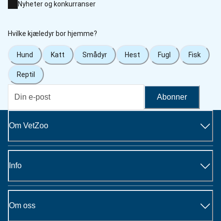
Nyheter og konkurranser
Hvilke kjæledyr bor hjemme?
Hund
Katt
Smådyr
Hest
Fugl
Fisk
Reptil
Abonner
Om VetZoo
Info
Om oss