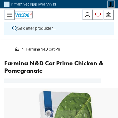
Skip
Fri frakt ved kjøp over 599 kr
to
Content
Hund
Farmina N&D Cat Prime Chicken & Pomegranate
Katt
Veterinærfôr
Andre dyr
Farmina N&D Cat Prime Chicken &
Merker
Pomegranate
Nyheter
Kampanje