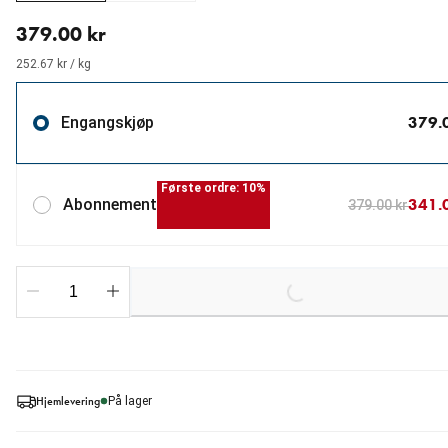
nåværende pris 379.00 kr
379.00 kr
252.67 kr / kg
379.
Engangskjøp
Første ordre: 10%
341.
Abonnement
379.00 kr
Loading...
Hjemlevering
På lager