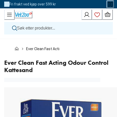
Skip
Fri frakt ved kjøp over 599 kr
to
Content
Hund
Ever Clean Fast Acting Odour Control Kattesand
Katt
Veterinærfôr
Andre dyr
Ever Clean Fast Acting Odour Control
Merker
Kattesand
Nyheter
Kampanje