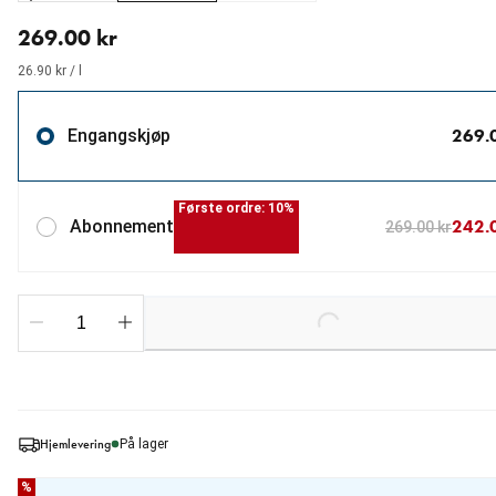
nåværende pris 269.00 kr
269.00 kr
26.90 kr / l
269.
Engangskjøp
Første ordre: 10%
242.
Abonnement
269.00 kr
Loading...
Hjemlevering
På lager
%