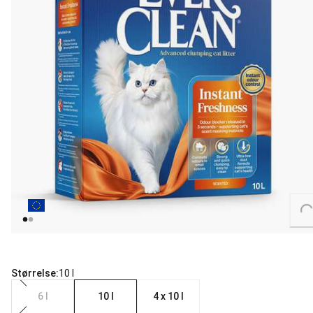
Loading...
Størrelse:
10 l
6 l
10 l
4 x 10 l