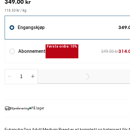
349.00 kr
116.33 kr / kg
349.
Engangskjøp
Første ordre: 10%
314.
Abonnement
349.00 kr
Loading...
Hjemlevering
På lager
Eukanuba Dog Adult Medium Breed er et komplett og balansert fôr 