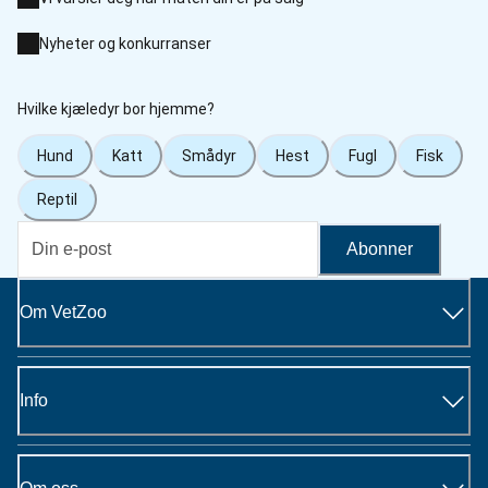
Nyheter og konkurranser
Hvilke kjæledyr bor hjemme?
Hund
Katt
Smådyr
Hest
Fugl
Fisk
Reptil
Abonner
Om VetZoo
Info