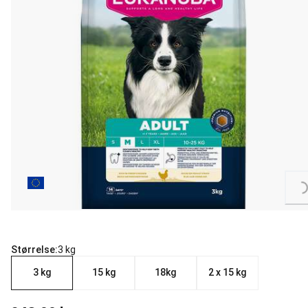
Loading...
Størrelse:
3 kg
3 kg
15 kg
18kg
2 x 15 kg
nåværende pris 349.00 kr