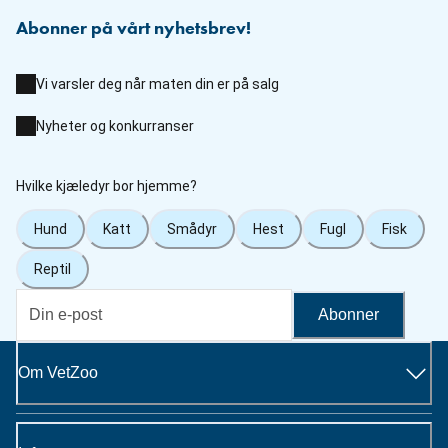
Abonner på vårt nyhetsbrev!
Vi varsler deg når maten din er på salg
Nyheter og konkurranser
Hvilke kjæledyr bor hjemme?
Hund
Katt
Smådyr
Hest
Fugl
Fisk
Reptil
Abonner
Om VetZoo