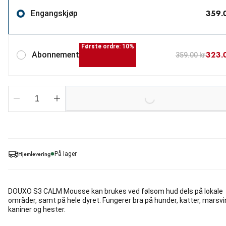
359.
Engangskjøp
Første ordre: 10%
323.
Abonnement
359.00 kr
Loading...
Hjemlevering
På lager
DOUXO S3 CALM Mousse kan brukes ved følsom hud dels på lokale
områder, samt på hele dyret. Fungerer bra på hunder, katter, marsvi
kaniner og hester.