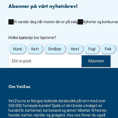
Abonner på vårt nyhetsbrev!
Vi varsler deg når maten din er på salg
Nyheter og konkurra
Hvilke kjæledyr bor hjemme?
Hund
Katt
Smådyr
Hest
Fugl
Fisk
Abonner
Om VetZoo
VetZoo.no er Norges ledende dyrebutikk på nett med over
550 000 fornøyde kunder! Sjekk ut det brede utvalget av
hundefôr, kattemat, kattesand og annet tilbehør til hester,
hunder, katter, reptiler og gnagere. Hos oss finner du også