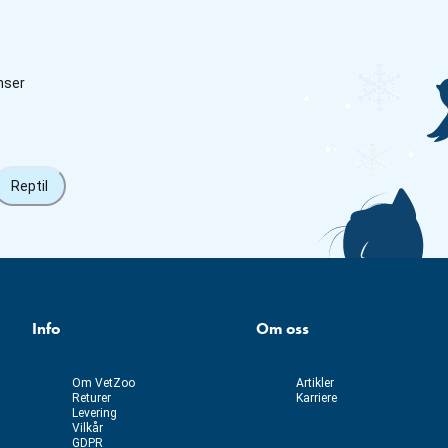
nser
Reptil
Info
Om oss
Om VetZoo
Artikler
Returer
Karriere
Levering
Vilkår
GDPR