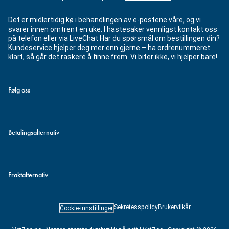
Det er midlertidig kø i behandlingen av e-postene våre, og vi
svarer innen omtrent en uke. I hastesaker vennligst kontakt oss
på telefon eller via LiveChat Har du spørsmål om bestillingen din?
Kundeservice hjelper deg mer enn gjerne – ha ordrenummeret
klart, så går det raskere å finne frem. Vi biter ikke, vi hjelper bare!
Følg oss
Betalingsalternativ
Fraktalternativ
Sekretesspolicy
Brukervilkår
Cookie-innstillinger