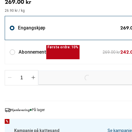
269.00 kr
26.90 kr / kg
269.
Engangskjøp
Første ordre: 10%
242.
Abonnement
269.00 kr
Loading...
Hjemlevering
På lager
%
Kampanje på kattesand
Se kampanje