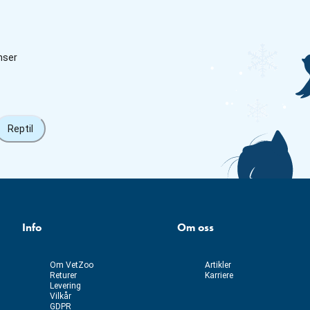
nser
Reptil
Info
Om oss
Om VetZoo
Artikler
Returer
Karriere
Levering
Vilkår
GDPR