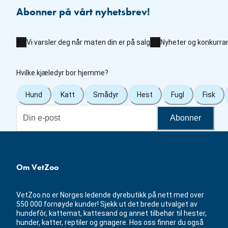
Abonner på vårt nyhetsbrev!
Vi varsler deg når maten din er på salg
Nyheter og konkurra
Hvilke kjæledyr bor hjemme?
Hund
Katt
Smådyr
Hest
Fugl
Fisk
Abonner
Om VetZoo
VetZoo.no er Norges ledende dyrebutikk på nett med over
550 000 fornøyde kunder! Sjekk ut det brede utvalget av
hundefôr, kattemat, kattesand og annet tilbehør til hester,
hunder, katter, reptiler og gnagere. Hos oss finner du også