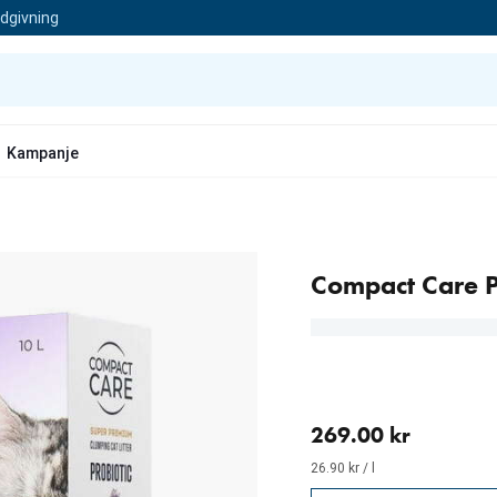
ådgivning
Kampanje
Compact Care P
nåværende pris 269.00 
269.00 kr
26.90 kr / l