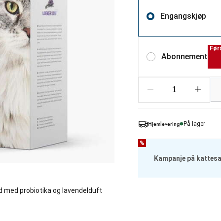
Engangskjøp
Før
Abonnement
Hjemlevering
På lager
%
Kampanje på kattes
 med probiotika og lavendelduft