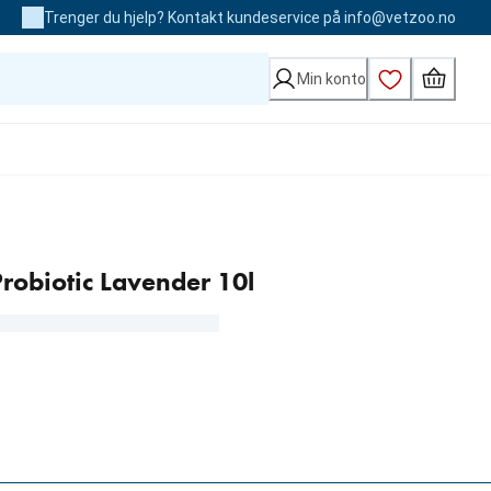
Trenger du hjelp? Kontakt kundeservice på info@vetzoo.no
Min konto
robiotic Lavender 10l
kr