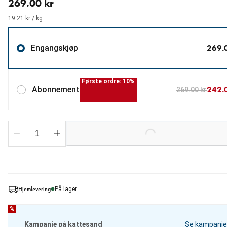
269.00 kr
19.21 kr / kg
269.
Engangskjøp
Første ordre: 10%
242.
Abonnement
269.00 kr
Loading...
Hjemlevering
På lager
%
Kampanje på kattesand
Se kampanje