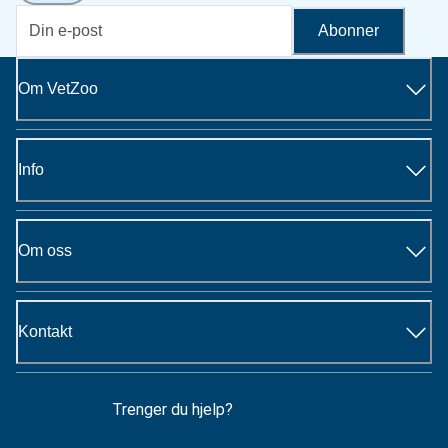
Abonner
Om VetZoo
Info
Om oss
Kontakt
Trenger du hjelp?