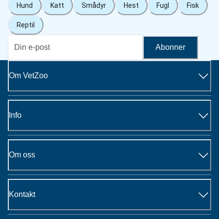
Hund
Katt
Smådyr
Hest
Fugl
Fisk
Reptil
Abonner
Om VetZoo
Info
Om oss
Kontakt