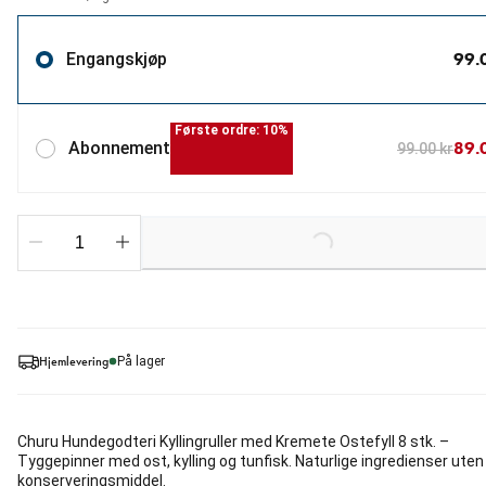
99.
Engangskjøp
Første ordre: 10%
89.
Abonnement
99.00 kr
Loading...
Hjemlevering
På lager
Churu Hundegodteri Kyllingruller med Kremete Ostefyll 8 stk. –
Tyggepinner med ost, kylling og tunfisk. Naturlige ingredienser uten
konserveringsmiddel.