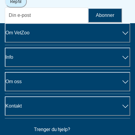
Reptil
Abonner
Om VetZoo
Info
Om oss
Kontakt
Trenger du hjelp?