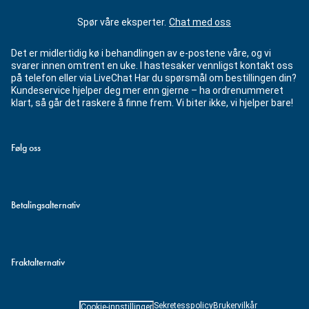
Spør våre eksperter.
Chat med oss
Det er midlertidig kø i behandlingen av e-postene våre, og vi
svarer innen omtrent en uke. I hastesaker vennligst kontakt oss
på telefon eller via LiveChat Har du spørsmål om bestillingen din?
Kundeservice hjelper deg mer enn gjerne – ha ordrenummeret
klart, så går det raskere å finne frem. Vi biter ikke, vi hjelper bare!
Følg oss
Betalingsalternativ
Fraktalternativ
Sekretesspolicy
Brukervilkår
Cookie-innstillinger