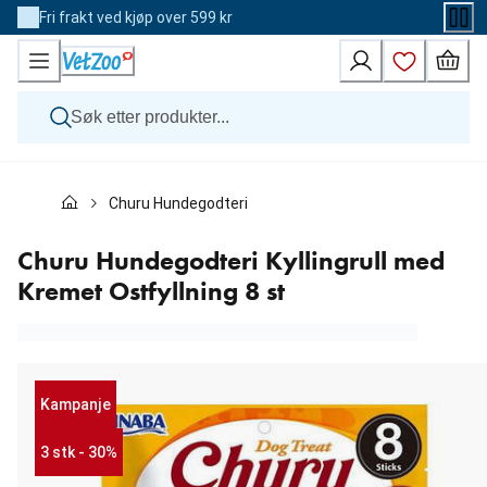
Skip
Fri frakt ved kjøp over 599 kr
to
Content
Hund
Churu Hundegodteri Kyllingrull med Kremet Ostfyllning
Katt
Veterinærfôr
Andre dyr
Churu Hundegodteri Kyllingrull med
Merker
Kremet Ostfyllning 8 st
Nyheter
Kampanje
Kampanje
3 stk - 30%