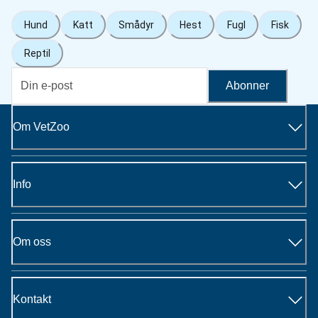
Hund
Katt
Smådyr
Hest
Fugl
Fisk
Reptil
Abonner
Om VetZoo
Info
Om oss
Kontakt