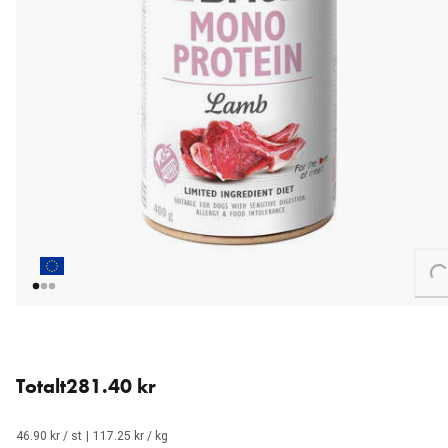
Loading...
6 stk for 281.40 kr (46.90 kr / stk).
Totalt
281.40 kr
46.90 kr / st
|
117.25 kr / kg