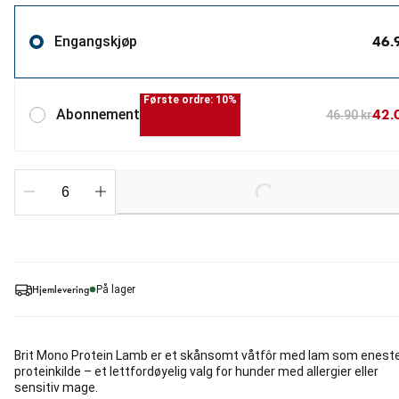
46.
Engangskjøp
Første ordre: 10%
42.
Abonnement
46.90 kr
Loading...
Hjemlevering
På lager
Brit Mono Protein Lamb er et skånsomt våtfôr med lam som enest
proteinkilde – et lettfordøyelig valg for hunder med allergier eller
sensitiv mage.