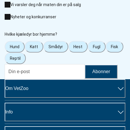
Vi varsler deg når maten din er på salg
Nyheter og konkurranser
Hvilke kjæledyr bor hjemme?
Hund
Katt
Smådyr
Hest
Fugl
Fisk
Reptil
Abonner
Om VetZoo
Info