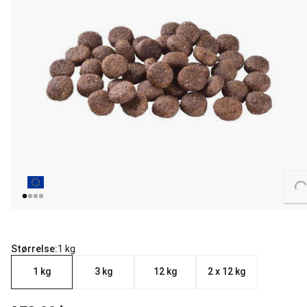
Loading...
Størrelse:
1 kg
1 kg
3 kg
12 kg
2 x 12 kg
nåværende pris 179.00 kr