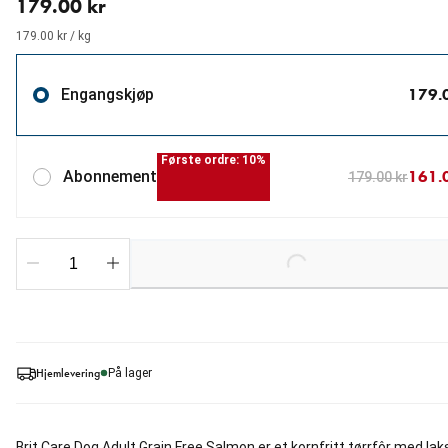
179.00 kr
179.00 kr / kg
179.
Engangskjøp
Første ordre: 10%
161.
Abonnement
179.00 kr
Loading...
Hjemlevering
På lager
Brit Care Dog Adult Grain Free Salmon er et kornfritt tørrfôr med lak