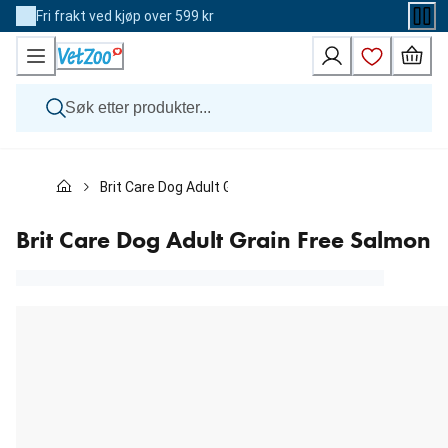
Skip
Fri frakt ved kjøp over 599 kr
to
Content
Hund
Brit Care Dog Adult Grain Free Salmon
Katt
Veterinærfôr
Andre dyr
Brit Care Dog Adult Grain Free Salmon
Merker
Nyheter
Kampanje