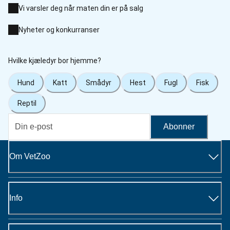
Vi varsler deg når maten din er på salg
Nyheter og konkurranser
Hvilke kjæledyr bor hjemme?
Hund
Katt
Smådyr
Hest
Fugl
Fisk
Reptil
Abonner
Om VetZoo
Info