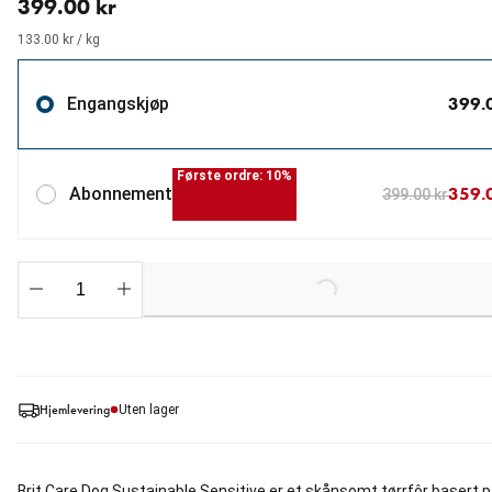
399.00 kr
133.00 kr / kg
399.
Engangskjøp
Første ordre: 10%
359.
Abonnement
399.00 kr
Loading...
Hjemlevering
Uten lager
Brit Care Dog Sustainable Sensitive er et skånsomt tørrfôr basert 