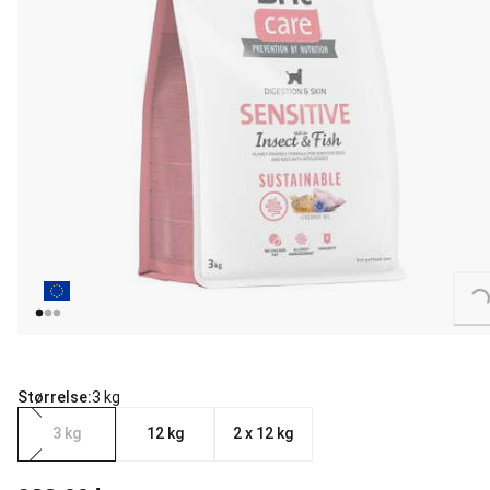
Loading...
Størrelse:
3 kg
3 kg
12 kg
2 x 12 kg
nåværende pris 399.00 kr