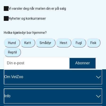
Vi varsler deg når maten din er på salg
Nyheter og konkurranser
Hvilke kjæledyr bor hjemme?
Hund
Katt
Smådyr
Hest
Fugl
Fisk
Reptil
Abonner
Om VetZoo
Info