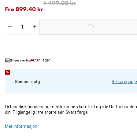
Fra nåværende pris 899.40 kr
opprinnelig pris 1 499.00 kr
1 499.00 kr
Fra 899.40 kr
Loading...
Hjemlevering
Uten lager
%
Sommersalg
Se kampanje
Ortopedisk hundeseng med luksuriøs komfort og støtte for hunden
din. Tilgjengelig i tre størrelser. Svart farge
Mer informasjon